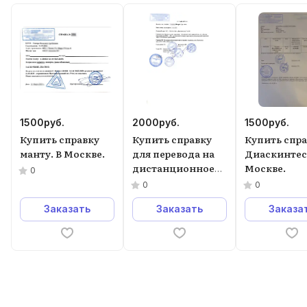
1500
руб.
2000
руб.
1500
руб.
Купить справку
Купить справку
Купить спр
манту. В Москве.
для перевода на
Диаскинтест
дистанционное
Москве.
0
обучение в
0
0
Москве.
Заказать
Заказать
Заказа