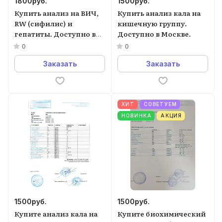
1800
руб.
1500
руб.
Купить анализ на ВИЧ,
Купить анализ кала на
RW (сифилис) и
кишечную группу.
гепатиты. Доступно в
Доступно в Москве.
Москве.
0
0
Заказать
Заказать
ХИТ
СОВЕТУЕМ
НОВИНКА
АКЦИЯ
1500
руб.
1500
руб.
Купите анализ кала на
Купите биохимический