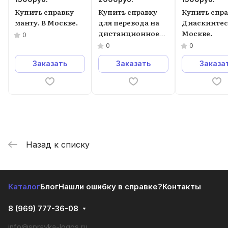
Купить справку
Купить справку
Купить спр
манту. В Москве.
для перевода на
Диаскинтест
дистанционное
Москве.
0
обучение в
0
0
Москве.
Заказать
Заказать
Заказа
Назад к списку
Каталог
Блог
Нашли ошибку в справке?
Контакты
8 (969) 777-36-08
info@spravka-logos.ru