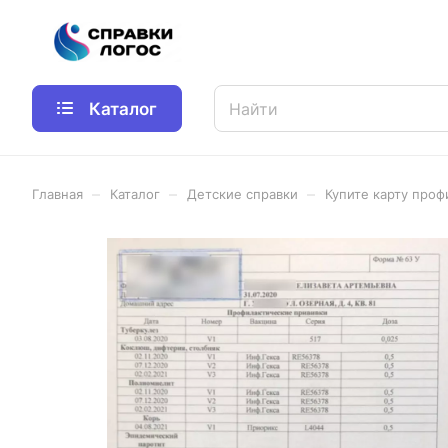
Каталог
–
–
–
Главная
Каталог
Детские справки
Купите карту проф