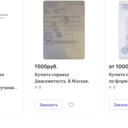
1500
руб.
от 100
ля
Купить справку
Купите с
Диаскинтеста. В Москве.
по форме
бучение
0
0
Заказать
Заказа