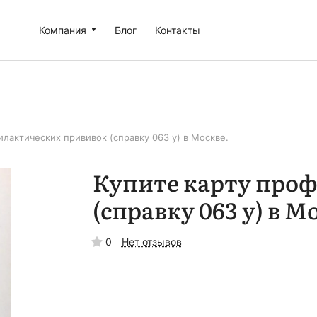
Компания
Блог
Контакты
илактических прививок (справку 063 у) в Москве.
Купите карту про
(справку 063 у) в М
0
Нет отзывов