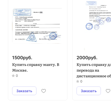
1500
руб.
2000
руб.
Купить справку манту. В
Купить справку д
Москве.
перевода на
дистанционное о
0
в Москве.
0
Заказать
Заказать