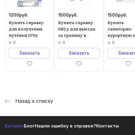
1200
руб.
1500
руб.
1500
руб.
Купить справку
Купить справку
Купить
для получения
082 у для выезда
санаторно-
путёвки 070у
за границу в
курортную 
Москве.
072у
0
0
0
Заказать
Заказать
Заказа
Назад к списку
Каталог
Блог
Нашли ошибку в справке?
Контакты