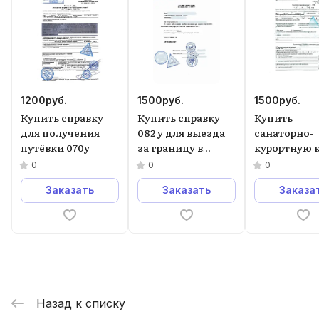
1200
руб.
1500
руб.
1500
руб.
Купить справку
Купить справку
Купить
для получения
082 у для выезда
санаторно-
путёвки 070у
за границу в
курортную 
Москве.
072у
0
0
0
Заказать
Заказать
Заказа
Назад к списку