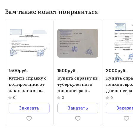
Вам также может понравиться
1500
руб.
1500
руб.
3000
руб.
Купить справку о
Купить справку из
Купить спра
кодировании от
туберкулезного
психоневро
алкоголизма в
диспансера в
диспансера 
Москве.
Москве.
Москве
0
0
0
Заказать
Заказать
Заказа